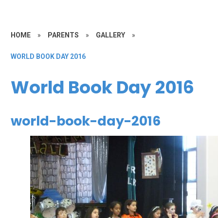
HOME
»
PARENTS
»
GALLERY
»
WORLD BOOK DAY 2016
World Book Day 2016
world-book-day-2016